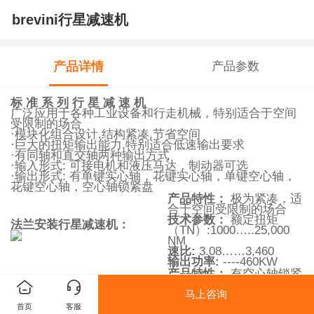
brevini行星减速机
产品详情
产品参数
标
准
系
列
行
星
减
速
机
广泛应用于各种工业设备和行走机械，特别适合于空间
受限制的场合
·模块化组合设计,结构紧凑,节省空间
·巨大的扭矩输出能力,特别适合低速输出要求
·有同轴和直交轴两种输出方式
·输入形式: 可接电机和液压马达，制动器可选
·输出形式: 有单键实心轴，花键实心轴，单键空心轴，
花键空心轴，空心轴锁紧盘
产品特性：
极为紧凑，适
合于空间受限制的场合
技术参数：
额定扭矩
法兰安装行星减速机：
（TN）:1000…..25,000
NM
速比:
3.08……3,460
输出功率:
----460KW
产品特性：
有空心轴锁紧
盘和单键空心轴连接
马上咨询
技术参数：
额定扭矩
空心轴安装行星减速机：
（TN）:1000…..25,000
首页
客服